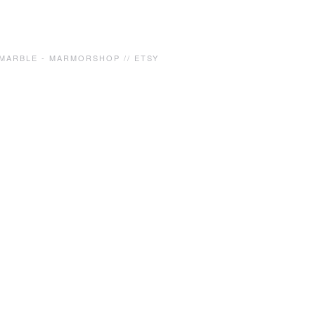
MARBLE - MARMOR
SHOP // ETSY