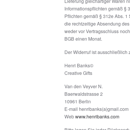
Lieferung gleichartiger Waren ni
Informationspflichten gemäß § 
Pflichten gemäß § 312e Abs. 1 
die rechtzeitige Absendung des 
weder vor Vertragsschluss noch 
BGB einen Monat.
Der Widerruf ist ausschließlich 
Henri Banks©
Creative Gifts
Van den Veyver N.
Baerwaldstrasse 2
10961 Berlin
E-mail henribanks(a)gmail.com
Web
www.henribanks.com
Bitte legen Sie jeder Rücksendu