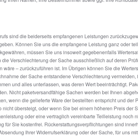
rrufs sind die beiderseits empfangenen Leistungen zurückzuge
ben. Können Sie uns die empfangene Leistung ganz oder teilw
kgewähren, müssen Sie uns insoweit gegebenenfalls Wertersatz
n die Verschlechterung der Sache ausschließlich auf deren Prü
äre – zurückzuführen ist. Im Übrigen können Sie die Wertersat
nahme der Sache entstandene Verschlechterung vermeiden, i
men und alles unterlassen, was deren Wert beeinträchtigt. Pa
en. Nicht paketversandfähige Sachen werden bei Ihnen abgeho
n, wenn die gelieferte Ware der bestellten entspricht und der
 nicht übersteigt, oder wenn Sie bei einem höheren Preis der 
nleistung oder eine vertraglich vereinbarte Teilleistung noch n
g für Sie kostenfrei. Rückerstattungsverpflichtungen sind inner
er Absendung Ihrer Widerrufserklärung oder der Sache, für uns m