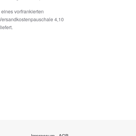
eines vorfrankierten
 Versandkostenpauschale 4,10
efert.
Impressum
-
AGB