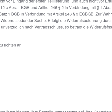
cht vor Eingang der ersten Teillieferung) und auch nicht vor Erf
312 c Abs. 1 BGB und Artikel 246 § 2 in Verbindung mit § 1 Ab
Satz 1 BGB in Verbindung mit Artikel 246 § 3 EGBGB. Zur Wahru
Widerrufs oder der Sache. Erfolgt die Widerrufsbelehrung durch
unverzüglich nach Vertragsschluss, so beträgt die Widerrufsfri
zu richten an:
ng Ihren Namen, Ihre Bestellnummer sowie ggf. Ihre Kontodaten 