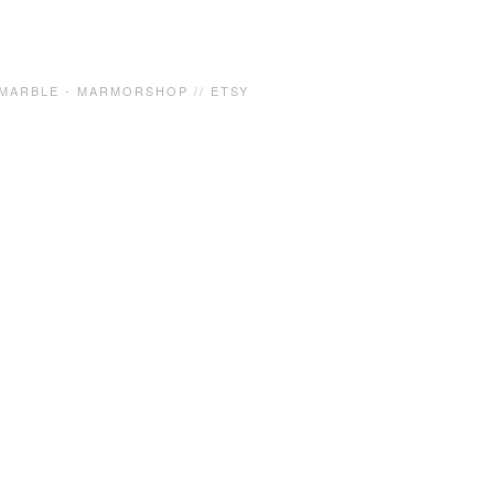
MARBLE - MARMOR
SHOP // ETSY