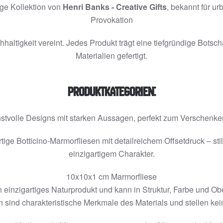
ige Kollektion von
Henri Banks - Creative Gifts
, bekannt für u
Provokation
altigkeit vereint. Jedes Produkt trägt eine tiefgründige Botsch
Materialien gefertigt.
Produktkategorien:
tvolle Designs mit starken Aussagen, perfekt zum Verschenk
ge Botticino-Marmorfliesen mit detailreichem Offsetdruck – sti
einzigartigem Charakter.
10x10x1 cm Marmorfliese
in einzigartiges Naturprodukt und kann in Struktur, Farbe und Obe
sind charakteristische Merkmale des Materials und stellen ke